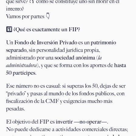
qué sirve? ¿Y cómo se constituye uno sin morir en el
intento?
Vamos por partes 👇
1️
⃣ ¿Qué es exactamente un FIP?
Un
Fondo de Inversión Privado
es un
patrimonio
separado
, sin personalidad jurídica propia,
administrado por una
sociedad anónima
(
la
administradora
), y que se forma con los aportes de
hasta
50 partícipes
.
Ese número no es casual: si superas los 50, dejas de ser
“privado” y pasas al mundo de los fondos públicos, con
fiscalización de la CMF y exigencias mucho más
pesadas.
El objetivo del FIP es
invertir —no operar—
.
No puede dedicarse a actividades comerciales directas;