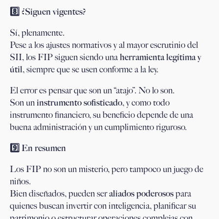
8️
⃣ ¿Siguen vigentes?
Sí, plenamente.
Pese a los ajustes normativos y al mayor escrutinio del
SII, los FIP siguen siendo una
herramienta legítima y
útil
, siempre que se usen conforme a la ley.
El error es pensar que son un “atajo”. No lo son.
Son un
instrumento sofisticado
, y como todo
instrumento financiero, su beneficio depende de una
buena administración y un cumplimiento riguroso.
9️
⃣ En resumen
Los FIP no son un misterio, pero tampoco un juego de
niños.
Bien diseñados, pueden ser
aliados poderosos
para
quienes buscan invertir con inteligencia, planificar su
patrimonio o estructurar operaciones complejas con