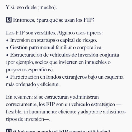
Y sí: eso duele (mucho).
5️
⃣ Entonces, ¿para qué se usan los FIP?
Los FIP son
versátiles
. Algunos usos típicos:
• Inversión en
startups o capital de riesgo
.
•
Gestión patrimonial
familiar o corporativa.
• Estructuración de
vehículos de inversión conjunta
(por ejemplo, socios que invierten en inmuebles o
proyectos específicos).
• Participación en
fondos extranjeros
bajo un esquema
más ordenado y eficiente.
En resumen: si se estructuran y administran
correctamente, los FIP son un
vehículo estratégico
—
flexible, tributariamente eficiente y adaptable a distintos
tipos de inversión—.
6️
⃣ ¿Qué pasa cuando el FIP reparte utilidades?