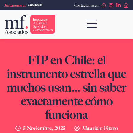
Ir
Juntémonos en
Contáctanos en
al
contenido
FIP en Chile: el
instrumento estrella que
muchos usan… sin saber
exactamente cómo
funciona
5 Noviembre, 2025
Mauricio Fierro