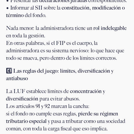
• Presentar las
declaraciones juradas
correspondientes.
• Informar al SII sobre la
constitución, modificación o
término
del fondo.
Nada menor: la administradora tiene un
rol indelegable
en toda la gestión.
En otras palabras, si el FIP es el cuerpo, la
administradora es su sistema nervioso: lo que hace que
todo se mueva, pero dentro de los límites correctos.
4️
⃣ Las reglas del juego: límites, diversificación y
antiabuso
La LUF establece límites de
concentración y
diversificación
para evitar abusos.
Los artículos
91 y 92
marcan la cancha:
si el fondo no cumple esas reglas,
pierde su régimen
tributario especial
y pasa a tributar como una sociedad
común, con toda la carga fiscal que eso implica.