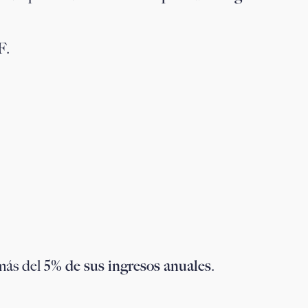
F
.
más del
5% de sus ingresos anuales
.