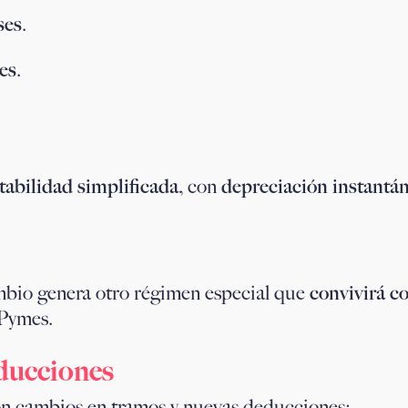
ses
.
es
.
abilidad simplificada
, con
depreciación instantá
cambio genera otro régimen especial que
convivirá co
 Pymes.
ducciones
on cambios en tramos y nuevas deducciones: