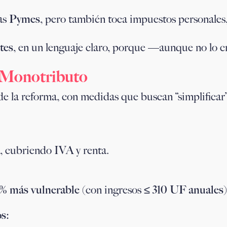
as
Pymes
, pero también toca impuestos personales,
tes
, en un lenguaje claro, porque —aunque no lo
o Monotributo
de la reforma, con medidas que buscan “simplifica
, cubriendo IVA y renta.
% más vulnerable
(con ingresos ≤
310 UF anuales
)
s: