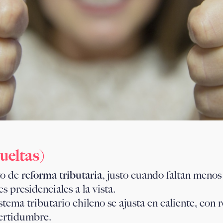
ueltas)
to de
reforma tributaria
, justo cuando faltan meno
 presidenciales a la vista.
istema tributario chileno se ajusta en caliente, con
certidumbre.