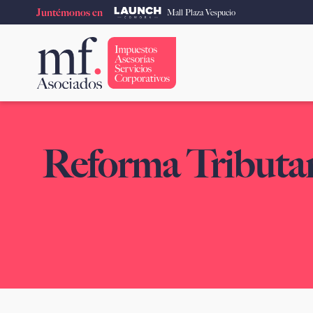
Ir
Juntémonos en
Mall Plaza Vespucio
al
contenido
Reforma Tributar