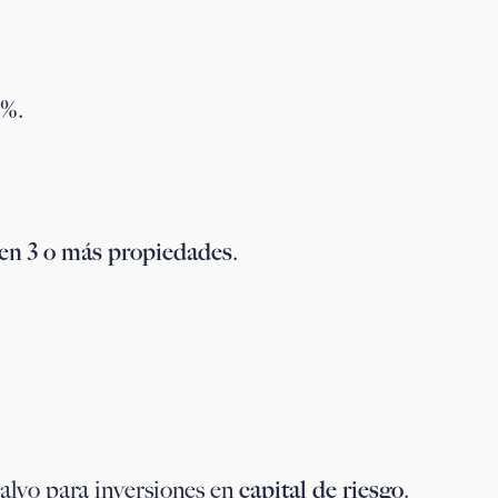
8%
.
nen 3 o más propiedades
.
salvo para inversiones en
capital de riesgo
.