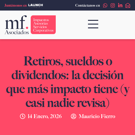
Ir
Juntémonos en
Contáctanos en
al
contenido
Retiros, sueldos o
dividendos: la decisión
que más impacto tiene (y
casi nadie revisa)
14 Enero, 2026
Mauricio Fierro